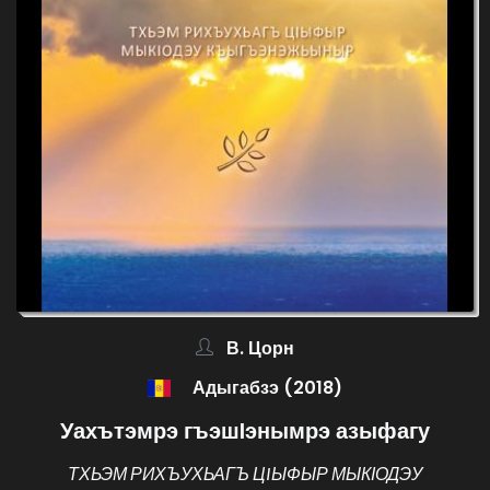
В. Цорн
Адыгабзэ (2018)
Уахътэмрэ гъэшIэнымрэ азыфагу
ТХЬЭМ РИХЪУХЬАГЪ ЦIЫФЫР МЫКІОДЭУ