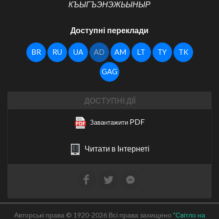
КЪЫГЪЭНЭЖЬЫНЫР
Доступні переклади
BR
RU
UA
AD
AM
LT
TY
TK
GAG
ДОСТУПНІ ДІЇ
PDF
Завантажити
Читати в Інтернеті
Авторські права © 1920-2026 Всі права захищено
"Світло на