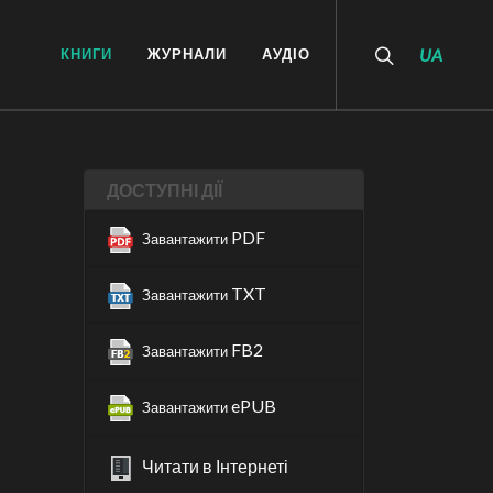
КНИГИ
ЖУРНАЛИ
АУДІО
UA
ДОСТУПНІ ДІЇ
PDF
Завантажити
TXT
Завантажити
FB2
Завантажити
ePUB
Завантажити
Читати в Інтернеті