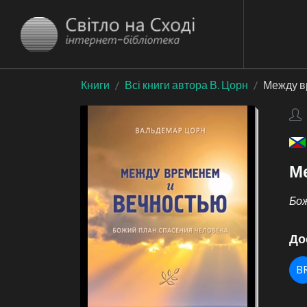
Книги
Всі книги автора В. Цорн
Между в
М
Бож
До
B