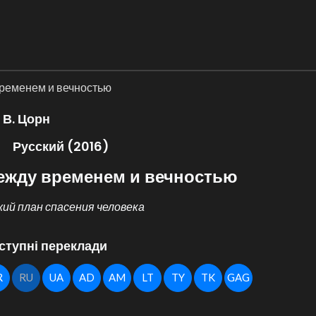
ременем и вечностью
В. Цорн
Русский (2016)
ежду временем и вечностью
ий план спасения человека
ступні переклади
R
RU
UA
AD
AM
LT
TY
TK
GAG