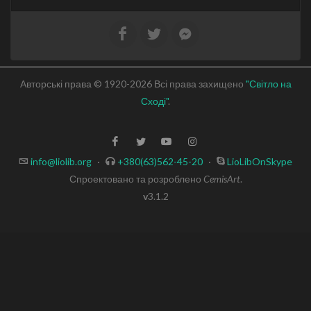
Авторські права © 1920-2026 Всі права захищено
"Світло на
Сході"
.
info@liolib.org
·
+380(63)562-45-20
·
LioLibOnSkype
Спроектовано та розроблено
CemisArt
.
v
3.1.2