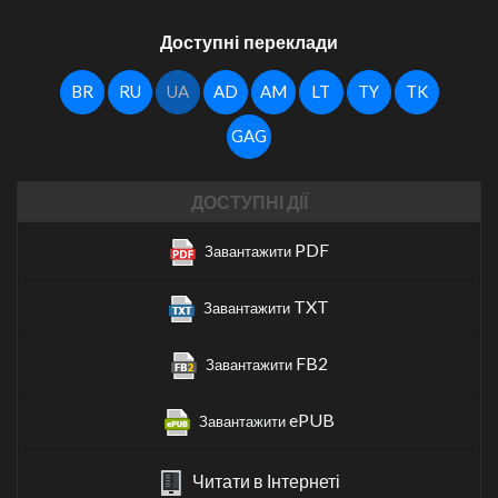
Доступні переклади
BR
RU
UA
AD
AM
LT
TY
TK
GAG
ДОСТУПНІ ДІЇ
PDF
Завантажити
TXT
Завантажити
FB2
Завантажити
ePUB
Завантажити
Читати в Інтернеті