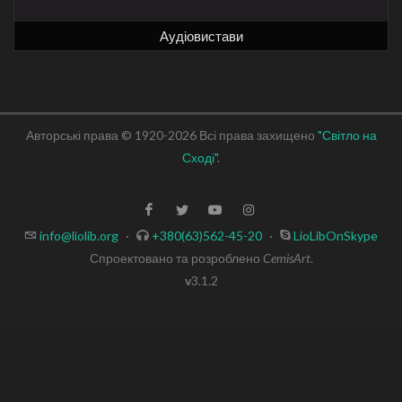
Аудіовистави
Авторські права © 1920-2026 Всі права захищено
"Світло на
Сході"
.
info@liolib.org
·
+380(63)562-45-20
·
LioLibOnSkype
Спроектовано та розроблено
CemisArt
.
v
3.1.2