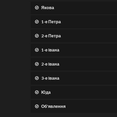
Якова
1-е Петра
2-е Петра
1-е Iвана
2-е Iвана
3-е Iвана
Юда
Об'явлення