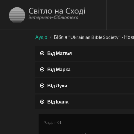
Аудіо
Біблія "Ukrainian Bible Society" - Но
Вiд Матвiя
Вiд Марка
Вiд Луки
Вiд Iвана
Розділ - 01