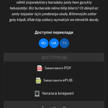
nähili ýaşandyklary baradaky janly hem gyzykly
hekaýatdyr. Biz bu barada näme bilip bileris? Ol dünýä az
sanly taýpalar üçin çendenaşa uludy. Bilinmeýän zatlar
gaty köpdi, öňde köp zatlary açmaklyk we etmeklik durdy.
Доступні переклади
RU
UA
TK
ДОСТУПНІ ДІЇ
PDF
Завантажити
ePUB
Завантажити
Читати в Інтернеті