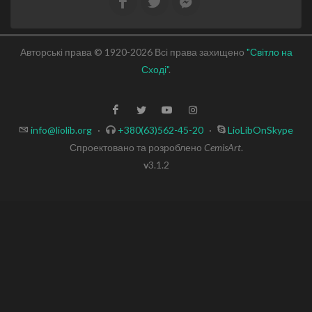
Авторські права © 1920-2026 Всі права захищено
"Світло на
Сході"
.
info@liolib.org
·
+380(63)562-45-20
·
LioLibOnSkype
Спроектовано та розроблено
CemisArt
.
v
3.1.2