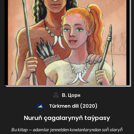
В. Цорн
Türkmen dili (2020)
Nuruň çagalarynyň taýpasy
Bu kitap — adamlar jennetden kowlanlaryndan soň olaryň