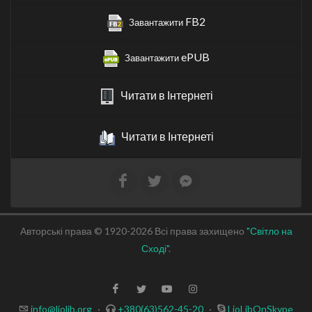
FB2
Завантажити
ePUB
Завантажити
Читати в Інтернеті
Читати в Інтернеті
Авторські права © 1920-2026 Всі права захищено
"Світло на
Сході"
.
info@liolib.org
·
+380(63)562-45-20
·
LioLibOnSkype