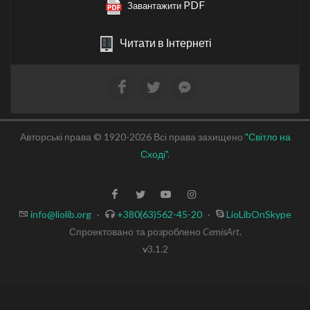
PDF
Завантажити
Читати в Інтернеті
Авторські права © 1920-2026 Всі права захищено
"Світло на
Сході"
.
info@liolib.org
·
+380(63)562-45-20
·
LioLibOnSkype
Спроектовано та розроблено
CemisArt
.
v
3.1.2