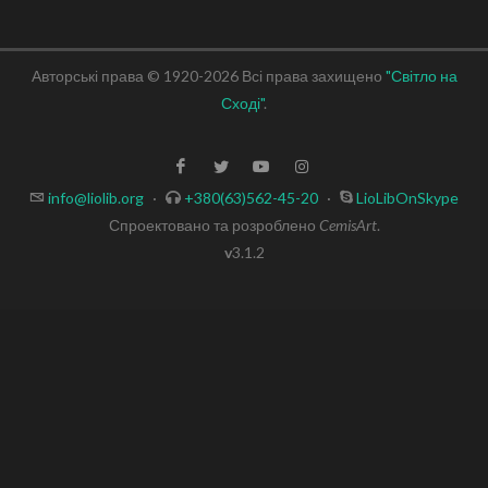
Авторські права © 1920-2026 Всі права захищено
"Світло на
Сході"
.
info@liolib.org
·
+380(63)562-45-20
·
LioLibOnSkype
Спроектовано та розроблено
CemisArt
.
v
3.1.2