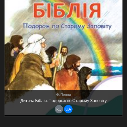
Ф. Пенни
Дитяча Біблія. Подорож по Старому Заповіту
RU
UA