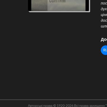
пос
дух
цін
дос
шл
До
R
Авторські права © 1920-2026 Всі права захищено