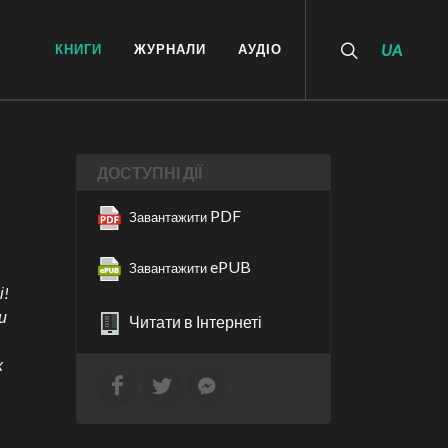
КНИГИ
ЖУРНАЛИ
АУДІО
UA
ДОСТУПНІ ДІЇ
PDF
Завантажити
ePUB
Завантажити
і!
и
Читати в Інтернеті
х