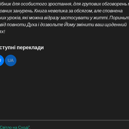
ібник для особистого зростання, для групових обговорень
овних занурень. Книга невелика за обсягом, але сповнена
них уроків, які можна відразу застосувати у житті. Пориньт
від повноти Духа і дозвольте Йому змінити ваш щоденний
ях!
ступні переклади
U
UA
"Світло на Сході"
.