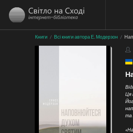
Книги
Всі книги автора Е. Модерзон
Нап
Н
Від
Ця 
Йог
нап
та 
«На