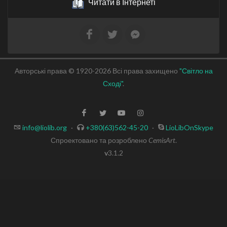
Читати в Інтернеті
Авторські права © 1920-2026 Всі права захищено
"Світло на
Сході"
.
info@liolib.org
·
+380(63)562-45-20
·
LioLibOnSkype
Спроектовано та розроблено
CemisArt
.
v
3.1.2