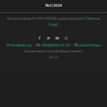
№1/2024
Авторські права © 1920-2026 Всі права захищено
"Світло на
Сході"
.
info@liolib.org
·
+380(63)562-45-20
·
LioLibOnSkype
Спроектовано та розроблено
CemisArt
.
v
3.1.2