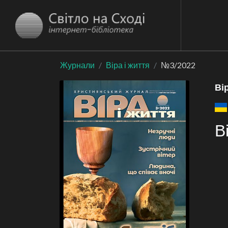
Журнали
Віра і життя
№3/2022
Ві
В