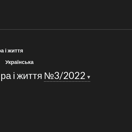
ра і життя
Українська
іра і життя
№3/2022