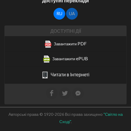
Доступні переклади
RU
UA
ДОСТУПНІ ДІЇ
PDF
Завантажити
ePUB
Завантажити
Читати в Інтернеті
Авторські права © 1920-2026 Всі права захищено
"Світло на
Сході"
.