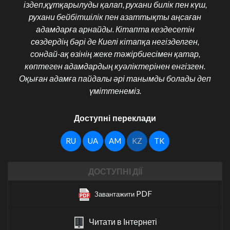
іздеп,құтқарылуды қалап, рухани билік пен күш,
рухани бейбітшілік пен азаттықты аңсаған
адамдарға арнайды. Кітапта кездесетін
сөздердің бәрі де Киелі кітапқа негізделген,
сондай-ақ өзінің жеке тәжірбиесімен қатар,
көптеген адамдардың куәліктерінен енгізген.
Оқыған адамға пайдалы әрі танымды болады деп
үміттенеміз.
Доступні переклади
RU
UA
AM
KZ
TK
ДОСТУПНІ ДІЇ
PDF
Завантажити
Читати в Інтернеті