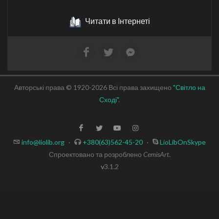
Читати в Інтернеті
Авторські права © 1920-2026 Всі права захищено
"Світло на
Сході"
.
info@liolib.org
·
+380(63)562-45-20
·
LioLibOnSkype
Спроектовано та розроблено
CemisArt
.
v
3.1.2