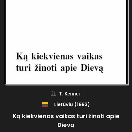
Т. Кеннет
Lietùvių (1993)
Ką kiekvienas vaikas turi žinoti apie
Dievą