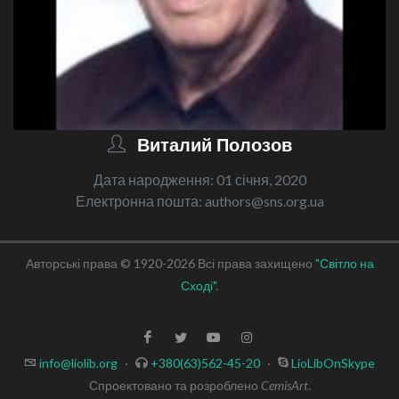
Виталий Полозов
Дата народження: 01 січня, 2020
Електронна пошта: authors@sns.org.ua
Авторські права © 1920-2026 Всі права захищено
"Світло на
Сході"
.
info@liolib.org
·
+380(63)562-45-20
·
LioLibOnSkype
Спроектовано та розроблено
CemisArt
.