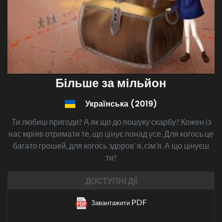
Більше за мільйон
Українська (2019)
Ти любиш пригоди? А як що до пошуку скарбу? Кожен із
нас мріяв отримати те, що цінує понад усе. Для когось це
багато грошей, для когось здоров`я, сім’я. А що цінуєш
ти?
ДОСТУПНІ ДІЇ
PDF
Завантажити