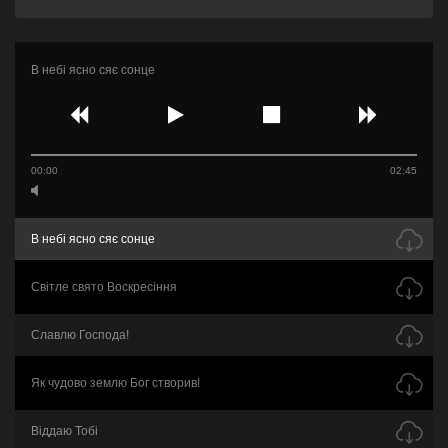
В небі ясно сяє сонце
00:00
02:45
В небі ясно сяє сонце
Світле свято Воскресіння
Славлю Господа!
Як чудово землю Бог створив!
Віддаю Тобі