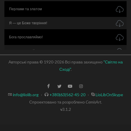
Перлами та златом
Я — це Боже творіння!
Бога прославляймо!
Бог Предвічний народився!
Авторські права © 1920-2026 Всі права захищено
"Світло на
Спи, Ісусе, спи!
Сході"
.
Спаситель на землю прийшов
В серце моє ввійди!
info@liolib.org
·
+380(63)562-45-20
·
LioLibOnSkype
Спроектовано та розроблено
CemisArt
.
По всьому світу
v
3.1.2
Тик-так!