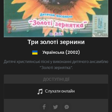
Три золоті зернини
Українська (2002)
Дитячі християнські пісні у виконанні дитячого ансамблю
"Золоті зернятка".
ДОСТУПНІ ДІЇ
Слухати онлайн